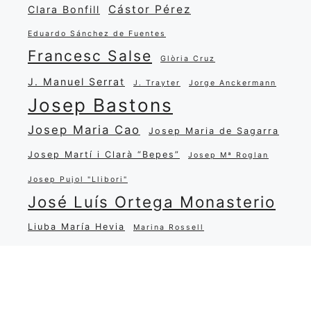
Cástor Pérez
Clara Bonfill
Eduardo Sánchez de Fuentes
Francesc Salse
Glòria Cruz
J. Manuel Serrat
J. Trayter
Jorge Anckermann
Josep Bastons
Josep Maria Cao
Josep Maria de Sagarra
Josep Martí i Clarà “Bepes”
Josep Mª Roglan
Josep Pujol "Llibori"
José Luís Ortega Monasterio
Liuba María Hevia
Marina Rossell
María Salgado
Miguel Matamoros
Narcisa Oliver
Miquel Martí i Pol
Pep Nadal
Popular
Quim Xena
Ramon Carreras