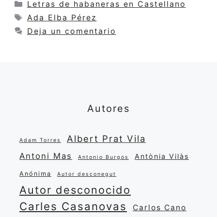
Categorías
Letras de habaneras en Castellano
Etiquetas
Ada Elba Pérez
Deja un comentario
Autores
Albert Prat Vila
Adam Torres
Antoni Mas
Antònia Vilàs
Antonio Burgos
Anónima
Autor desconegut
Autor desconocido
Carles Casanovas
Carlos Cano