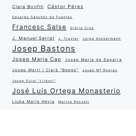
Cástor Pérez
Clara Bonfill
Eduardo Sánchez de Fuentes
Francesc Salse
Glòria Cruz
J. Manuel Serrat
J. Trayter
Jorge Anckermann
Josep Bastons
Josep Maria Cao
Josep Maria de Sagarra
Josep Martí i Clarà “Bepes”
Josep Mª Roglan
Josep Pujol "Llibori"
José Luís Ortega Monasterio
Liuba María Hevia
Marina Rossell
María Salgado
Miguel Matamoros
Narcisa Oliver
Miquel Martí i Pol
Pep Nadal
Popular
Quim Xena
Ramon Carreras