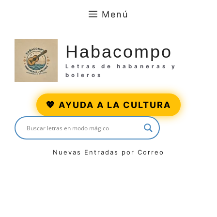
Saltar
Menú
al
contenido
Habacompo
Letras de habaneras y
boleros
💖 AYUDA A LA CULTURA
Nuevas Entradas por Correo