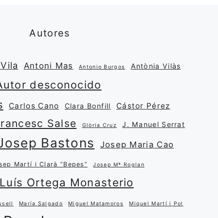
Autores
Vila
Antoni Mas
Antònia Vilàs
Antonio Burgos
Autor desconocido
s
Carlos Cano
Cástor Pérez
Clara Bonfill
Francesc Salse
J. Manuel Serrat
Glòria Cruz
Josep Bastons
Josep Maria Cao
sep Martí i Clarà “Bepes”
Josep Mª Roglan
Luís Ortega Monasterio
ssell
María Salgado
Miguel Matamoros
Miquel Martí i Pol