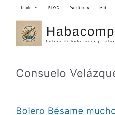
Saltar
Inicio
BLOG
Partituras
Midis
al
contenido
Habacomp
Letras de habaneras y bole
Consuelo Velázqu
Bolero Bésame mucho