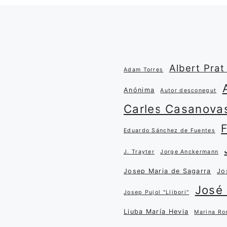
Albert Prat 
Adam Torres
Anónima
Autor desconegut
Carles Casanova
Eduardo Sánchez de Fuentes
J. Trayter
Jorge Anckermann
Josep Maria de Sagarra
Jo
José 
Josep Pujol "Llibori"
Liuba María Hevia
Marina Ro