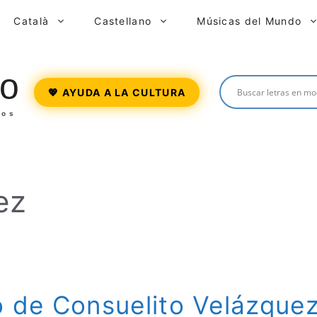
Català
Castellano
Músicas del Mundo
o
💖 AYUDA A LA CULTURA
ros
ez
 de Consuelito Velázque