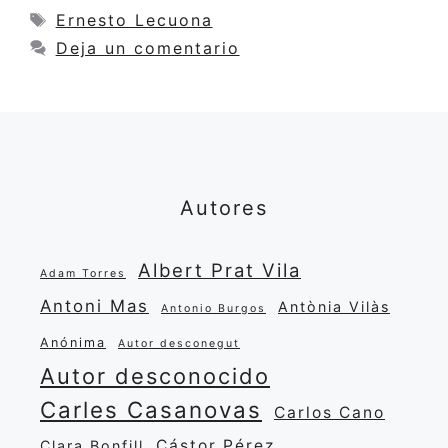
Etiquetas
Ernesto Lecuona
Deja un comentario
Autores
Albert Prat Vila
Adam Torres
Antoni Mas
Antònia Vilàs
Antonio Burgos
Anónima
Autor desconegut
Autor desconocido
Carles Casanovas
Carlos Cano
Cástor Pérez
Clara Bonfill