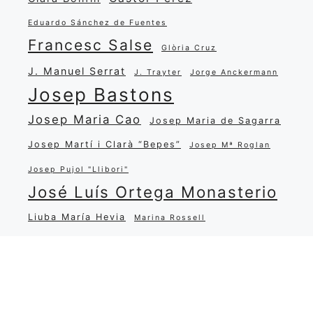
Eduardo Sánchez de Fuentes
Francesc Salse
Glòria Cruz
J. Manuel Serrat
J. Trayter
Jorge Anckermann
Josep Bastons
Josep Maria Cao
Josep Maria de Sagarra
Josep Martí i Clarà “Bepes”
Josep Mª Roglan
Josep Pujol "Llibori"
José Luís Ortega Monasterio
Liuba María Hevia
Marina Rossell
María Salgado
Miguel Matamoros
Narcisa Oliver
Miquel Martí i Pol
Pep Nadal
Popular
Quim Xena
Ramon Carreras