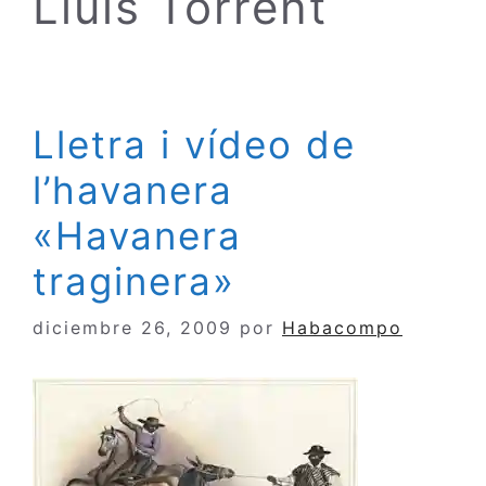
Lluís Torrent
Lletra i vídeo de
l’havanera
«Havanera
traginera»
diciembre 26, 2009
por
Habacompo