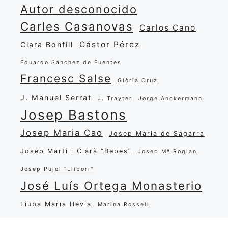
Autor desconocido
Carles Casanovas
Carlos Cano
Cástor Pérez
Clara Bonfill
Eduardo Sánchez de Fuentes
Francesc Salse
Glòria Cruz
J. Manuel Serrat
J. Trayter
Jorge Anckermann
Josep Bastons
Josep Maria Cao
Josep Maria de Sagarra
Josep Martí i Clarà “Bepes”
Josep Mª Roglan
Josep Pujol "Llibori"
José Luís Ortega Monasterio
Liuba María Hevia
Marina Rossell
María Salgado
Miguel Matamoros