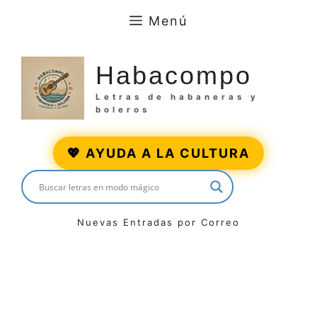
Saltar
Menú
al
contenido
Habacompo
Letras de habaneras y
boleros
💖 AYUDA A LA CULTURA
Nuevas Entradas por Correo