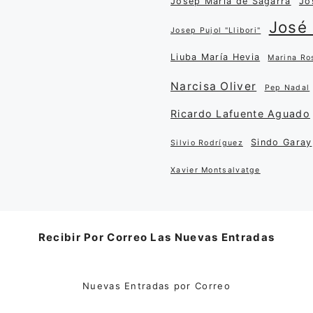
Josep Maria de Sagarra
Jo
José 
Josep Pujol "Llibori"
Liuba María Hevia
Marina Ro
Narcisa Oliver
Pep Nadal
Ricardo Lafuente Aguado
Sindo Garay
Silvio Rodríguez
Xavier Montsalvatge
Recibir Por Correo Las Nuevas Entradas
Nuevas Entradas por Correo