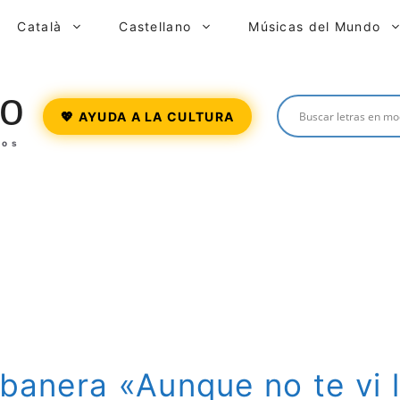
Català
Castellano
Músicas del Mundo
o
💖 AYUDA A LA CULTURA
ros
abanera «Aunque no te vi 