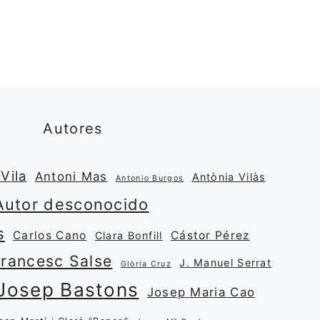
Autores
Vila
Antoni Mas
Antònia Vilàs
Antonio Burgos
Autor desconocido
s
Carlos Cano
Cástor Pérez
Clara Bonfill
Francesc Salse
J. Manuel Serrat
Glòria Cruz
Josep Bastons
Josep Maria Cao