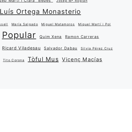
sep Martí i Clarà “Bepes”
Josep Mª Roglan
Luís Ortega Monasterio
ssell
María Salgado
Miguel Matamoros
Miquel Martí i Pol
Popular
Quim Xena
Ramon Carreras
Ricard Viladesau
Salvador Dabau
Silvia Pérez Cruz
Tòful Mus
Vicenç Macías
Tito Corona