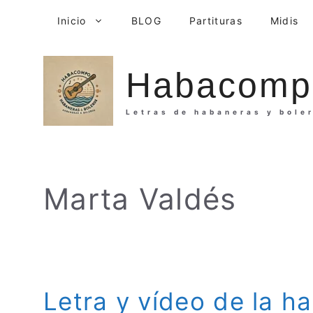
Saltar
Inicio
BLOG
Partituras
Midis
al
contenido
Habacomp
Letras de habaneras y bole
Marta Valdés
Letra y vídeo de la h