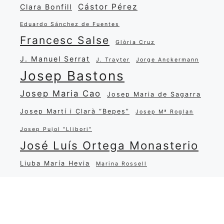
Cástor Pérez
Clara Bonfill
Eduardo Sánchez de Fuentes
Francesc Salse
Glòria Cruz
J. Manuel Serrat
J. Trayter
Jorge Anckermann
Josep Bastons
Josep Maria Cao
Josep Maria de Sagarra
Josep Martí i Clarà “Bepes”
Josep Mª Roglan
Josep Pujol "Llibori"
José Luís Ortega Monasterio
Liuba María Hevia
Marina Rossell
María Salgado
Miguel Matamoros
Narcisa Oliver
Miquel Martí i Pol
Pep Nadal
Popular
Quim Xena
Ramon Carreras