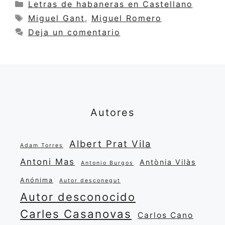
Categorías
Letras de habaneras en Castellano
Etiquetas
Miguel Gant
,
Miguel Romero
Deja un comentario
Autores
Albert Prat Vila
Adam Torres
Antoni Mas
Antònia Vilàs
Antonio Burgos
Anónima
Autor desconegut
Autor desconocido
Carles Casanovas
Carlos Cano