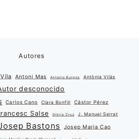
Autores
Vila
Antoni Mas
Antònia Vilàs
Antonio Burgos
Autor desconocido
s
Carlos Cano
Cástor Pérez
Clara Bonfill
Francesc Salse
J. Manuel Serrat
Glòria Cruz
Josep Bastons
Josep Maria Cao