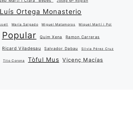
sep Martí i Clarà “Bepes”
Josep Mª Roglan
Luís Ortega Monasterio
ssell
María Salgado
Miguel Matamoros
Miquel Martí i Pol
Popular
Quim Xena
Ramon Carreras
Ricard Viladesau
Salvador Dabau
Silvia Pérez Cruz
Tòful Mus
Vicenç Macías
Tito Corona