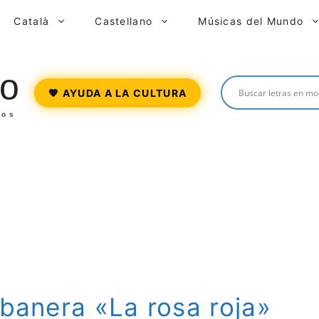
Català
Castellano
Músicas del Mundo
o
💖 AYUDA A LA CULTURA
ros
abanera «La rosa roja»