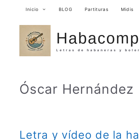
Saltar
Inicio
BLOG
Partituras
Midis
al
contenido
Habacomp
Letras de habaneras y bole
Óscar Hernández
Letra y vídeo de la h