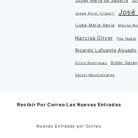
Josep Maria de Sagarra
Jo
José 
Josep Pujol "Llibori"
Liuba María Hevia
Marina Ro
Narcisa Oliver
Pep Nadal
Ricardo Lafuente Aguado
Sindo Garay
Silvio Rodríguez
Xavier Montsalvatge
Recibir Por Correo Las Nuevas Entradas
Nuevas Entradas por Correo