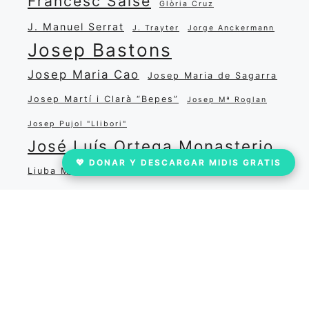
Francesc Salse
Glòria Cruz
J. Manuel Serrat
J. Trayter
Jorge Anckermann
Josep Bastons
Josep Maria Cao
Josep Maria de Sagarra
Josep Martí i Clarà “Bepes”
Josep Mª Roglan
Josep Pujol "Llibori"
José Luís Ortega Monasterio
💖 DONAR Y DESCARGAR MIDIS GRATIS
Liuba María Hevia
Marina Rossell
María Salgado
Miguel Matamoros
Narcisa Oliver
Miquel Martí i Pol
Pep Nadal
Popular
Quim Xena
Ramon Carreras
Ricardo Lafuente Aguado
Ricard Viladesau
Salvador Dabau