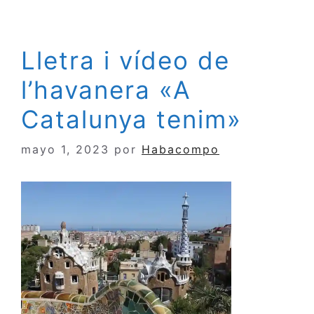
Lletra i vídeo de
l’havanera «A
Catalunya tenim»
mayo 1, 2023
por
Habacompo