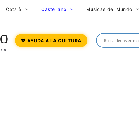
Català
Castellano
Músicas del Mundo
o
💖 AYUDA A LA CULTURA
ros