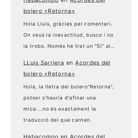
bolero «Retorna»
Hola Lluís, gràcies pel comentari.
On veus la inexactitud, busco i no
la trobo. Només he tret un "Si" al…
LLuis Sarriera
en
Acordes del
bolero «Retorna»
Hola, la lletra del bolero"Retorna",
potser s'hauria d'afinar una
mica....no és exactament la
traducció del que canten.
Habacompo
en
Acordes del