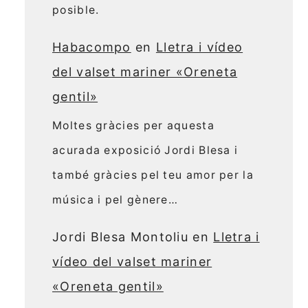
posible.
Habacompo
en
Lletra i vídeo
del valset mariner «Oreneta
gentil»
Moltes gràcies per aquesta
acurada exposició Jordi Blesa i
també gràcies pel teu amor per la
música i pel gènere…
Jordi Blesa Montoliu
en
Lletra i
vídeo del valset mariner
«Oreneta gentil»