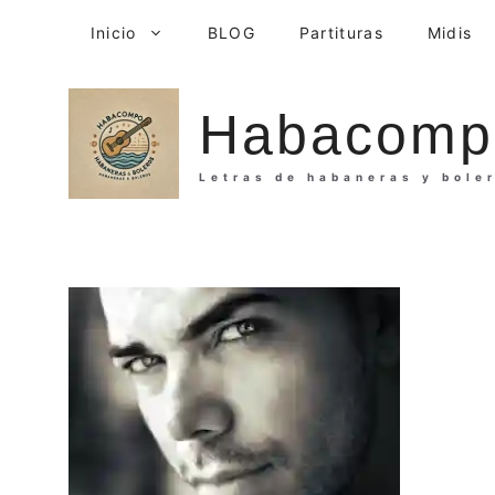
Saltar
Inicio
BLOG
Partituras
Midis
al
contenido
Habacomp
Letras de habaneras y bole