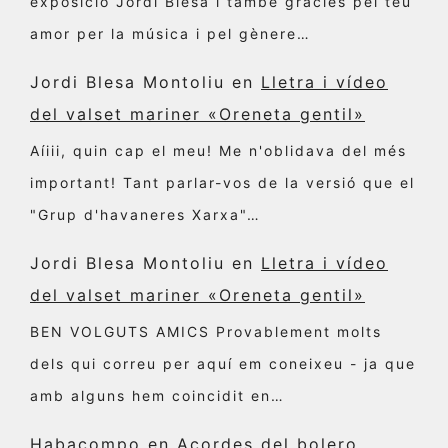
exposició Jordi Blesa i també gràcies pel teu
amor per la música i pel gènere…
Jordi Blesa Montoliu
en
Lletra i vídeo
del valset mariner «Oreneta gentil»
Aíiii, quin cap el meu! Me n'oblidava del més
important! Tant parlar-vos de la versió que el
"Grup d'havaneres Xarxa"…
Jordi Blesa Montoliu
en
Lletra i vídeo
del valset mariner «Oreneta gentil»
BEN VOLGUTS AMICS Provablement molts
dels qui correu per aquí em coneixeu - ja que
amb alguns hem coincidit en…
Habacompo
en
Acordes del bolero