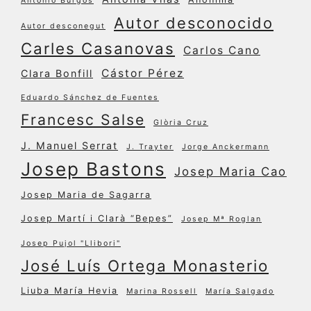
Antonio Burgos
Autor desconocido
Autor desconegut
Carles Casanovas
Carlos Cano
Cástor Pérez
Clara Bonfill
Eduardo Sánchez de Fuentes
Francesc Salse
Glòria Cruz
J. Manuel Serrat
J. Trayter
Jorge Anckermann
Josep Bastons
Josep Maria Cao
Josep Maria de Sagarra
Josep Martí i Clarà “Bepes”
Josep Mª Roglan
Josep Pujol "Llibori"
José Luís Ortega Monasterio
Liuba María Hevia
Marina Rossell
María Salgado