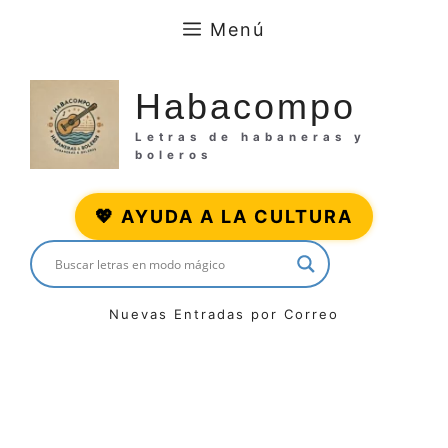
Saltar
Menú
al
contenido
Habacompo
Letras de habaneras y
boleros
💖 AYUDA A LA CULTURA
Nuevas Entradas por Correo