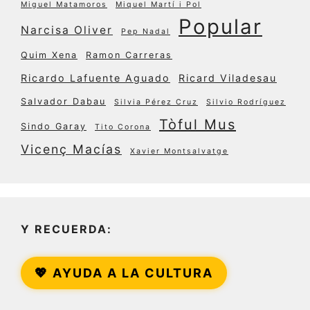
Miguel Matamoros
Miquel Martí i Pol
Popular
Narcisa Oliver
Pep Nadal
Quim Xena
Ramon Carreras
Ricardo Lafuente Aguado
Ricard Viladesau
Salvador Dabau
Silvia Pérez Cruz
Silvio Rodríguez
Tòful Mus
Sindo Garay
Tito Corona
Vicenç Macías
Xavier Montsalvatge
Y RECUERDA:
💖 AYUDA A LA CULTURA