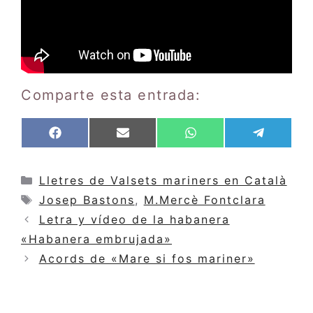
Comparte esta entrada:
Compartir
Compartir
Compartir
Compar
F
E
W
T
en
en
en
en
a
m
h
e
c
a
a
l
e
i
t
e
Categorías
Lletres de Valsets mariners en Català
b
l
s
g
Etiquetas
Josep Bastons
,
M.Mercè Fontclara
o
A
r
o
p
a
Letra y vídeo de la habanera
k
p
m
«Habanera embrujada»
Acords de «Mare si fos mariner»