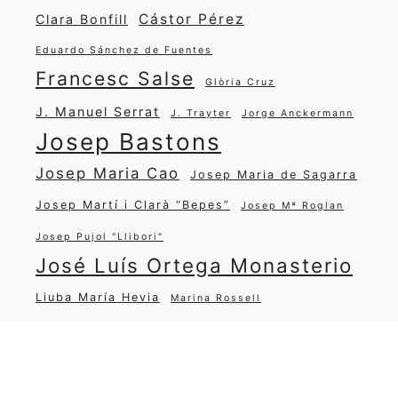
Cástor Pérez
Clara Bonfill
Eduardo Sánchez de Fuentes
Francesc Salse
Glòria Cruz
J. Manuel Serrat
J. Trayter
Jorge Anckermann
Josep Bastons
Josep Maria Cao
Josep Maria de Sagarra
Josep Martí i Clarà “Bepes”
Josep Mª Roglan
Josep Pujol "Llibori"
José Luís Ortega Monasterio
Liuba María Hevia
Marina Rossell
María Salgado
Miguel Matamoros
Narcisa Oliver
Miquel Martí i Pol
Pep Nadal
Popular
Quim Xena
Ramon Carreras