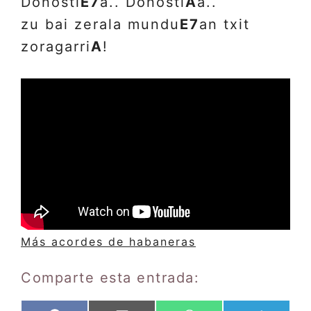
Donosti
E7
a.. Donosti
A
a..
zu bai zerala mundu
E7
an txit
zoragarri
A
!
Más acordes de habaneras
Comparte esta entrada: