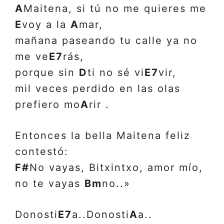
A
Maitena, si tú no me quieres me
E
voy a la
A
mar,
mañana paseando tu calle ya no
me ve
E7
rás,
porque sin
D
ti no sé vi
E7
vir,
mil veces perdido en las olas
prefiero mo
A
rir .
Entonces la bella Maitena feliz
contestó:
F#
No vayas, Bitxintxo, amor mío,
no te vayas
Bm
no..»
Donosti
E7
a..Donosti
A
a..