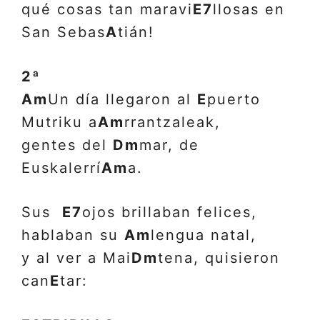
qué cosas tan maravi
E7
llosas en
San Sebas
A
tián!
2ª
Am
Un día llegaron al
E
puerto
Mutriku a
Am
rrantzaleak,
gentes del
Dm
mar, de
Euskalerrí
Am
a.
Sus
E7
ojos brillaban felices,
hablaban su
Am
lengua natal,
y al ver a Mai
Dm
tena, quisieron
can
E
tar: