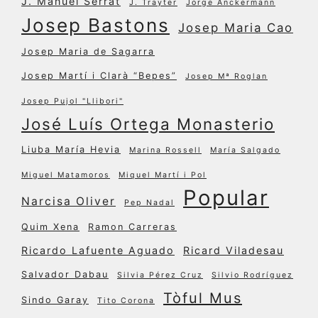
J. Manuel Serrat
J. Trayter
Jorge Anckermann
Josep Bastons
Josep Maria Cao
Josep Maria de Sagarra
Josep Martí i Clarà “Bepes”
Josep Mª Roglan
Josep Pujol "Llibori"
José Luís Ortega Monasterio
Liuba María Hevia
Marina Rossell
María Salgado
Miguel Matamoros
Miquel Martí i Pol
Popular
Narcisa Oliver
Pep Nadal
Quim Xena
Ramon Carreras
Ricardo Lafuente Aguado
Ricard Viladesau
Salvador Dabau
Silvia Pérez Cruz
Silvio Rodríguez
Tòful Mus
Sindo Garay
Tito Corona