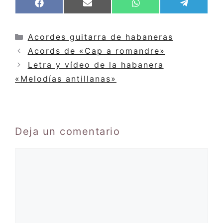
Compartir
Compartir
Compartir
Compar
F
E
W
T
en
en
en
en
a
m
h
e
c
a
a
l
e
i
t
e
Categorías
Acordes guitarra de habaneras
b
l
s
g
Acords de «Cap a romandre»
o
A
r
o
p
a
Letra y vídeo de la habanera
k
p
m
«Melodías antillanas»
Deja un comentario
Comentario