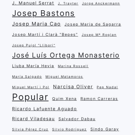
J. Manuel Serrat
J. Trayter
Jorge Anckermann
Josep Bastons
Josep Maria Cao
Josep Maria de Sagarra
Josep Martí i Clarà “Bepes”
Josep Mª Roglan
Josep Pujol "Llibori"
José Luís Ortega Monasterio
Liuba María Hevia
Marina Rossell
María Salgado
Miguel Matamoros
Narcisa Oliver
Miquel Martí i Pol
Pep Nadal
Popular
Quim Xena
Ramon Carreras
Ricardo Lafuente Aguado
Ricard Viladesau
Salvador Dabau
Sindo Garay
Silvia Pérez Cruz
Silvio Rodríguez