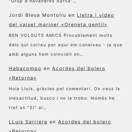
"Grup d'havaneres Xarxa"…
Jordi Blesa Montoliu
en
Lletra i vídeo
del valset mariner «Oreneta gentil»
BEN VOLGUTS AMICS Provablement molts
dels qui correu per aquí em coneixeu - ja que
amb alguns hem coincidit en…
Habacompo
en
Acordes del bolero
«Retorna»
Hola Lluís, gràcies pel comentari. On veus la
inexactitud, busco i no la trobo. Només he
tret un "Si" al…
LLuis Sarriera
en
Acordes del bolero
«Retorna»