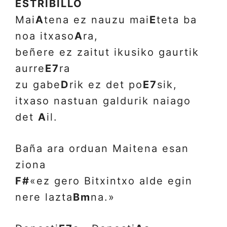
ESTRIBILLO
Mai
A
tena ez nauzu mai
E
teta ba
noa itxaso
A
ra,
beñere ez zaitut ikusiko gaurtik
aurre
E7
ra
zu gabe
D
rik ez det po
E7
sik,
itxaso nastuan galdurik naiago
det
A
il.
Baña ara orduan Maitena esan
ziona
F#
«ez gero Bitxintxo alde egin
nere lazta
Bm
na.»