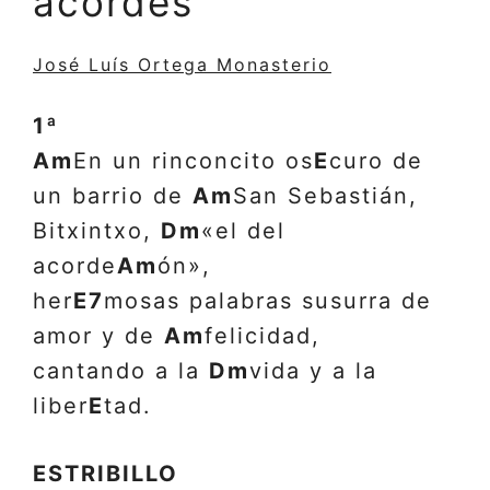
acordes
José Luís Ortega Monasterio
1ª
Am
En un rinconcito os
E
curo de
un barrio de
Am
San Sebastián,
Bitxintxo,
Dm
«el del
acorde
Am
ón»,
her
E7
mosas palabras susurra de
amor y de
Am
felicidad,
cantando a la
Dm
vida y a la
liber
E
tad.
ESTRIBILLO