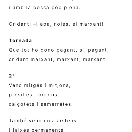
i amb la bossa poc plena.
Cridant: –I apa, noies, el marxant!
Tornada
Que tot ho dono pagant, sí, pagant,
cridant marxant, marxant, marxant!
2ª
Venc mitges i mitjons,
presilles i botons,
calçotets i samarretes.
També venc uns sostens
i faixes permanents