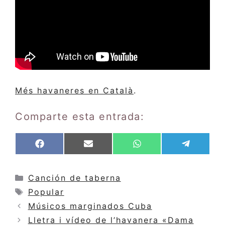
Més havaneres en Català
.
Comparte esta entrada:
Compartir
Compartir
Compartir
Compar
F
E
W
T
en
en
en
en
a
m
h
e
c
a
a
l
e
i
t
e
Categorías
Canción de taberna
b
l
s
g
Etiquetas
Popular
o
A
r
o
p
a
Músicos marginados Cuba
k
p
m
Lletra i vídeo de l’havanera «Dama