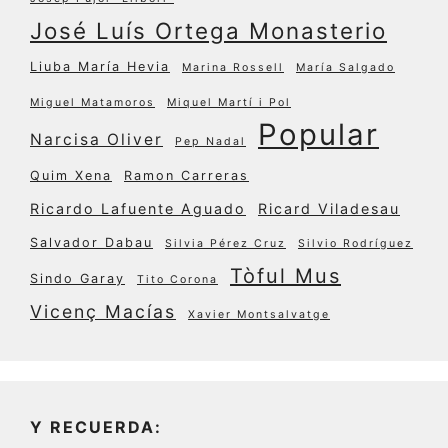
José Luís Ortega Monasterio
Liuba María Hevia
Marina Rossell
María Salgado
Miguel Matamoros
Miquel Martí i Pol
Popular
Narcisa Oliver
Pep Nadal
Quim Xena
Ramon Carreras
Ricardo Lafuente Aguado
Ricard Viladesau
Salvador Dabau
Silvia Pérez Cruz
Silvio Rodríguez
Tòful Mus
Sindo Garay
Tito Corona
Vicenç Macías
Xavier Montsalvatge
Y RECUERDA: