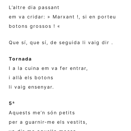
L’altre dia passant
em va cridar: » Marxant !, si en porteu
botons grossos ! «
Que sí, que sí, de seguida li vaig dir .
Tornada
I a la cuina em va fer entrar,
i allà els botons
li vaig ensenyar.
5ª
Aquests me’n són petits
per a guarnir-me els vestits,