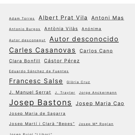
Albert Prat Vila
Antoni Mas
Adam Torres
Antònia Vilàs
Anónima
Antonio Burgos
Autor desconocido
Autor desconegut
Carles Casanovas
Carlos Cano
Cástor Pérez
Clara Bonfill
Eduardo Sánchez de Fuentes
Francesc Salse
Glòria Cruz
J. Manuel Serrat
J. Trayter
Jorge Anckermann
Josep Bastons
Josep Maria Cao
Josep Maria de Sagarra
Josep Martí i Clarà “Bepes”
Josep Mª Roglan
Josep Pujol "Llibori"