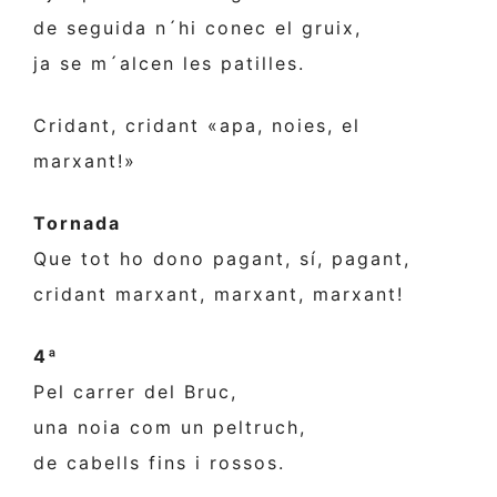
de seguida n´hi conec el gruix,
ja se m´alcen les patilles.
Cridant, cridant «apa, noies, el
marxant!»
Tornada
Que tot ho dono pagant, sí, pagant,
cridant marxant, marxant, marxant!
4ª
Pel carrer del Bruc,
una noia com un peltruch,
de cabells fins i rossos.