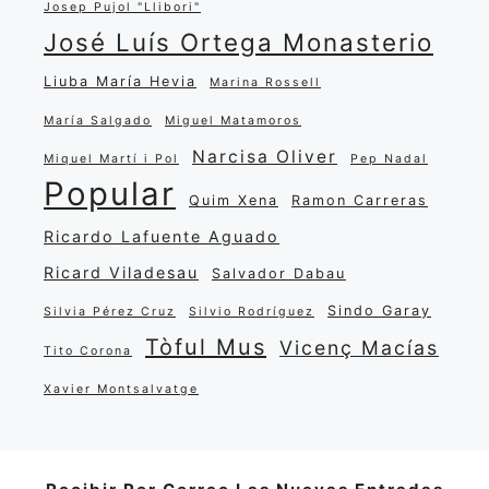
Josep Pujol "Llibori"
José Luís Ortega Monasterio
Liuba María Hevia
Marina Rossell
María Salgado
Miguel Matamoros
Narcisa Oliver
Miquel Martí i Pol
Pep Nadal
Popular
Quim Xena
Ramon Carreras
Ricardo Lafuente Aguado
Ricard Viladesau
Salvador Dabau
Sindo Garay
Silvia Pérez Cruz
Silvio Rodríguez
Tòful Mus
Vicenç Macías
Tito Corona
Xavier Montsalvatge