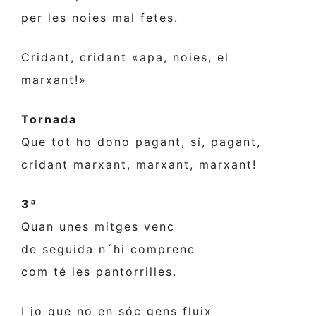
per les noies mal fetes.
Cridant, cridant «apa, noies, el
marxant!»
Tornada
Que tot ho dono pagant, sí, pagant,
cridant marxant, marxant, marxant!
3ª
Quan unes mitges venc
de seguida n´hi comprenc
com té les pantorrilles.
I jo que no en sóc gens fluix