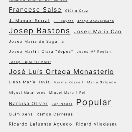
Eduardo Sánchez de Fuentes
Francesc Salse
Glòria Cruz
J. Manuel Serrat
J. Trayter
Jorge Anckermann
Josep Bastons
Josep Maria Cao
Josep Maria de Sagarra
Josep Martí i Clarà “Bepes”
Josep Mª Roglan
Josep Pujol "Llibori"
José Luís Ortega Monasterio
Liuba María Hevia
Marina Rossell
María Salgado
Miguel Matamoros
Miquel Martí i Pol
Popular
Narcisa Oliver
Pep Nadal
Quim Xena
Ramon Carreras
Ricardo Lafuente Aguado
Ricard Viladesau