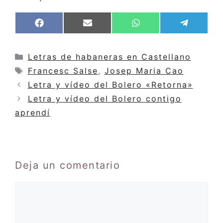
Compartir
Compartir
Compartir
Compar
F
E
W
T
en
en
en
en
a
m
h
e
c
a
a
l
e
i
t
e
Categorías
Letras de habaneras en Castellano
b
l
s
g
Etiquetas
Francesc Salse
,
Josep Maria Cao
o
A
r
o
p
a
Letra y vídeo del Bolero «Retorna»
k
p
m
Letra y vídeo del Bolero contigo
aprendí
Deja un comentario
Comentario