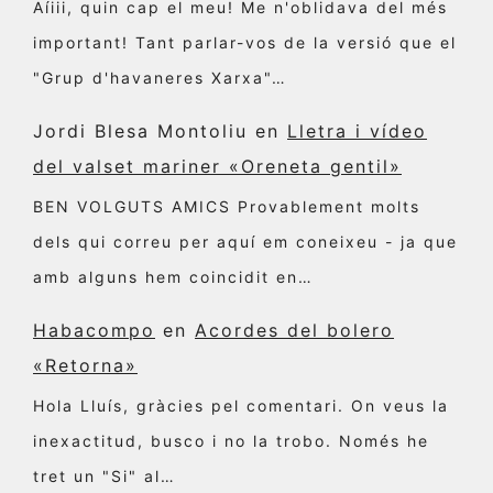
Aíiii, quin cap el meu! Me n'oblidava del més
important! Tant parlar-vos de la versió que el
"Grup d'havaneres Xarxa"…
Jordi Blesa Montoliu
en
Lletra i vídeo
del valset mariner «Oreneta gentil»
BEN VOLGUTS AMICS Provablement molts
dels qui correu per aquí em coneixeu - ja que
amb alguns hem coincidit en…
Habacompo
en
Acordes del bolero
«Retorna»
Hola Lluís, gràcies pel comentari. On veus la
inexactitud, busco i no la trobo. Només he
tret un "Si" al…