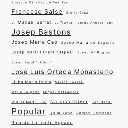
Eduardo Sánchez de Fuentes
Francesc Salse
Glòria Cruz
J. Manuel Serrat
J. Trayter
Jorge Anckermann
Josep Bastons
Josep Maria Cao
Josep Maria de Sagarra
Josep Martí i Clarà “Bepes”
Josep Mª Roglan
Josep Pujol "Llibori"
José Luís Ortega Monasterio
Liuba María Hevia
Marina Rossell
María Salgado
Miguel Matamoros
Narcisa Oliver
Miquel Martí i Pol
Pep Nadal
Popular
Quim Xena
Ramon Carreras
Ricardo Lafuente Aguado